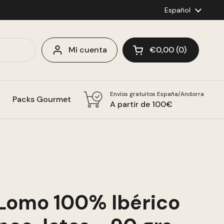
Idioma
Español
Mi cuenta
€0,00
0
Abrir carrito
Envíos gratuitos España/Andorra
Packs Gourmet
A partir de 100€
Lomo 100% Ibérico