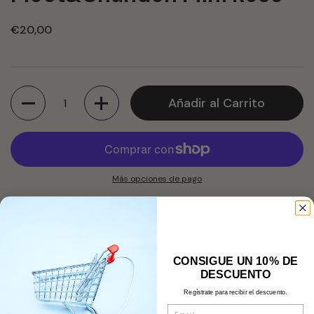
€20,00
Cantidad
Añadir al Carrito
Más opciones de pago
Mini botella de Moët & Chandon Rosé, elegante y afrutado.
200ml de champagne rosado. El complemento perfecto para
una tabla de ibéricos al atardecer.
CONSIGUE UN 10% DE
DESCUENTO
Peso
Regístrate para recibir el descuento.
Peso neto: 200ml.
Email