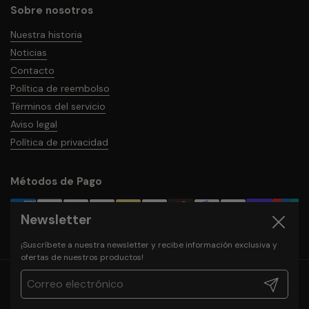
Sobre nosotros
Nuestra historia
Noticias
Contacto
Política de reembolso
Términos del servicio
Aviso legal
Política de privacidad
Métodos de Pago
Newsletter
Cerrar
¡Suscríbete a nuestra newsletter y recibe información exclusiva y
ofertas de nuestros productos!
Derechos de autor © 2026
Ramos Boqueria
.
Registrarm
Idioma
Español
País/región
(EUR €)