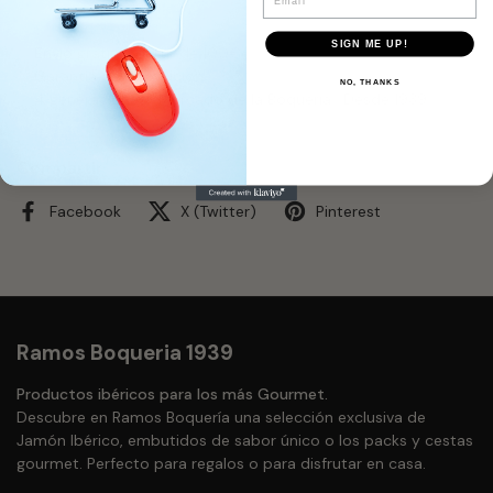
SIGN ME UP!
Envío gratis a partir de 100€
Garantía de devolución
NO, THANKS
4 generaciones · Mercado de la Boquería · Desde 1939
Compartir
Facebook
X (Twitter)
Pinterest
Ramos Boqueria 1939
Productos ibéricos para los más Gourmet.
Descubre en Ramos Boquería una selección exclusiva de
Jamón Ibérico, embutidos de sabor único o los packs y cestas
gourmet. Perfecto para regalos o para disfrutar en casa.