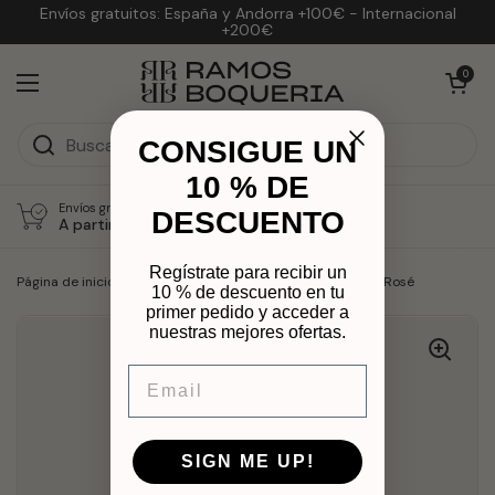
Ir al contenido
Envíos gratuitos: España y Andorra +100€ - Internacional
+200€
Abrir carrit
0
Abrir menú
CONSIGUE UN
10 % DE
Envíos gratuitos España/Andorra
DESCUENTO
A partir de 100€
Regístrate para recibir un
Página de inicio
/
Colecciones
/
Moët&Chandon Mini Rosé
10 % de descuento en tu
primer pedido y acceder a
nuestras mejores ofertas.
Email
SIGN ME UP!