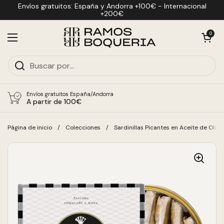
Ir al contenido
Envíos gratuitos: España y Andorra +100€ - Internacional
+200€
Abrir carrit
0
Abrir menú
Envíos gratuitos España/Andorra
A partir de 100€
Página de inicio
/
Colecciones
/
Sardinillas Picantes en Aceite de Oliva